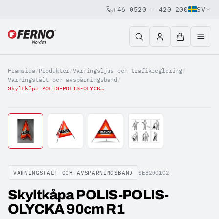
+46 0520 - 420 200
SV
Jump to content
Framsida
/
Produkter
/
Varningsljus och trafikreglering
/
Varningstält och avspärningsband
/
Skyltkåpa POLIS-POLIS-OLYCKA 90cm R1
VARNINGSTÄLT OCH AVSPÄRNINGSBAND
SEB200102
Skyltkåpa POLIS-POLIS-
OLYCKA 90cm R1