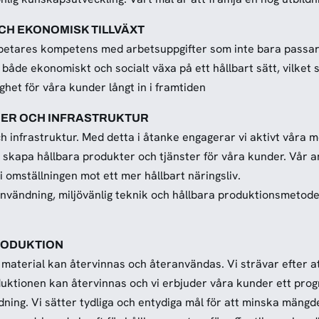
CH EKONOMISK TILLVÄXT
rbetares kompetens med arbetsuppgifter som inte bara passa
 både ekonomiskt och socialt växa på ett hållbart sätt, vilket 
ighet för våra kunder långt in i framtiden
ONER OCH INFRASTRUKTUR
och infrastruktur. Med detta i åtanke engagerar vi aktivt våra
 skapa hållbara produkter och tjänster för våra kunder. Vår am
i omställningen mot ett mer hållbart näringsliv.
vändning, miljövänlig teknik och hållbara produktionsmetoder, 
RODUKTION
a material kan återvinnas och återanvändas. Vi strävar efter a
ktionen kan återvinnas och vi erbjuder våra kunder ett progr
ning. Vi sätter tydliga och entydiga mål för att minska mängde