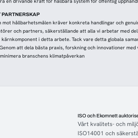
ra en drivande kraft för hållbara system för offentlig upphandl
T PARTNERSKAP
n mot hållbarhetsmålen kräver konkreta handlingar och genuin
ntörer och partners, säkerställande att alla vi arbetar med del
n kärnkomponent i detta arbete. Tack vare detta globala samarb
Genom att dela bästa praxis, forskning och innovationer med vå
 att minimera branschens klimatpåverkan
ISO och Ekomnett auktoris
Vårt kvalitets- och mi
ISO14001 och säkerstäl