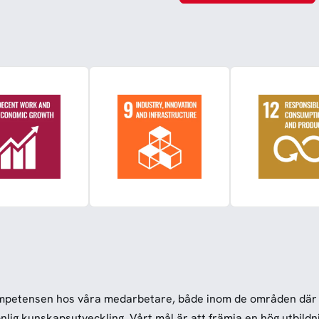
kompetensen hos våra medarbetare, både inom de områden där 
nlig kunskapsutveckling. Vårt mål är att främja en hög utbildn