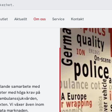
kerhet.
utlet
Aktuellt
Om oss
Service
Kontakt
cklande samarbete med
heter med höga krav på
 ambulanssjukvården,
akten. Vi växer även inom
ivata marknaden.