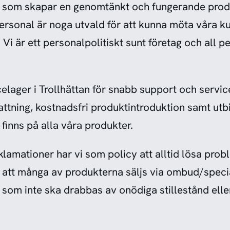
r som skapar en genomtänkt och fungerande produ
rsonal är noga utvald för att kunna möta våra k
Vi är ett personalpolitiskt sunt företag och all pe
celager i Trollhättan för snabb support och service.
attning, kostnadsfri produktintroduktion samt utb
finns på alla våra produkter.
klamationer har vi som policy att alltid lösa pro
ts att många av produkterna säljs via ombud/spec
som inte ska drabbas av onödiga stillestånd elle