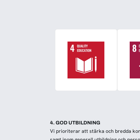
4. GOD UTBILDNING
Vi prioriterar att stärka och bredda 
samt inom generell utbildning och perso