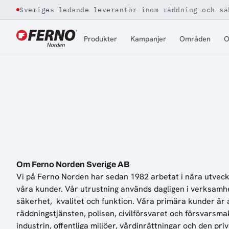
Sveriges ledande leverantör inom räddning och sä
Jump to content
Produkter
Kampanjer
Områden
O
Om Ferno Norden Sverige AB
Vi på Ferno Norden har sedan 1982 arbetat i nära utve
våra kunder. Vår utrustning används dagligen i verksam
säkerhet, kvalitet och funktion. Våra primära kunder är
räddningstjänsten, polisen, civilförsvaret och försvarsm
industrin, offentliga miljöer, vårdinrättningar och den pr