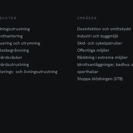
DUKTER
OMRÅDEN
ningsutrustning
Desinfektion och smittskydd
enthantering
Industri och byggmiljö
uering och utrymning
Skid- och cykelpatruller
lsebegränsning
Offentliga miljöer
vårdsväskor
Räddning i extrema miljöer
vårdsutrustning
Idrottsanläggningar, badhus 
lerings- och övningsutrustning
sporthallar
Stoppa blödningen (STB)