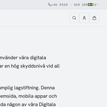
+46 0520 - 420 200
SV
vänder våra digitala
ar en hög skyddsnivå vid all
mplig lagstiftning. Denna
 hemsida, mobila appar och
nda någon av våra Digitala