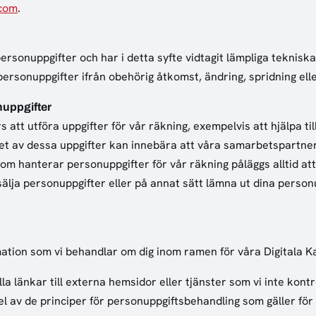
com
.
ersonuppgifter och har i detta syfte vidtagit lämpliga teknisk
ersonuppgifter ifrån obehörig åtkomst, ändring, spridning elle
nuppgifter
 att utföra uppgifter för vår räkning, exempelvis att hjälpa t
ndet av dessa uppgifter kan innebära att våra samarbetspartne
g som hanterar personuppgifter för vår räkning påläggs alltid a
älja personuppgifter eller på annat sätt lämna ut dina person
rmation som vi behandlar om dig inom ramen för våra Digitala K
a länkar till externa hemsidor eller tjänster som vi inte kontro
 av de principer för personuppgiftsbehandling som gäller för 