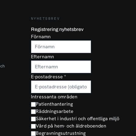
NYHETSBREV
Registrering nyhetsbrev
Förnamn
Efternamn
och
E-postadresse
*
Intressanta områden
Patienthantering
Räddningsarbete
Säkerhet i industri och offentliga miljö
Vård på hem- och äldreboenden
Begravningsutrustning