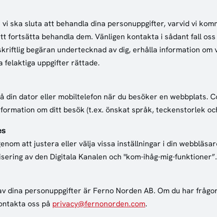
 vi ska sluta att behandla dina personuppgifter, varvid vi kom
att fortsätta behandla dem. Vänligen kontakta i sådant fall os
 skriftlig begäran undertecknad av dig, erhålla information om 
a felaktiga uppgifter rättade.
å din dator eller mobiltelefon när du besöker en webbplats. Co
ormation om ditt besök (t.ex. önskat språk, teckenstorlek och
es
om att justera eller välja vissa inställningar i din webbläsar
ering av den Digitala Kanalen och "kom-ihåg-mig-funktioner”.
av dina personuppgifter är Ferno Norden AB. Om du har frågor
ontakta oss på
privacy@fernonorden.com
.