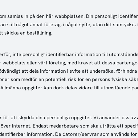
om samlas in på den här webbplatsen. Din personligt identifie
dare till något annat företag, i något syfte, utan ditt samtycke,
tt skicka en beställning.
verför, inte personligt identifierbar information till utomståen
år webbplats eller vårt företag, med kravet att dessa parter g
dvändigt att dela information i syfte att undersöka, förhindra 
tioner som medför en potentiell risk för en persons fysiska sä
å. Allmänna uppgifter kan dock delas vidare till utomstående p
r för att skydda dina personliga uppgifter. Vi använder oss a
över internet. Endast medarbetare som ska uträtta ett specifikt
t identifierbar information. De datorer/servrar som används för 