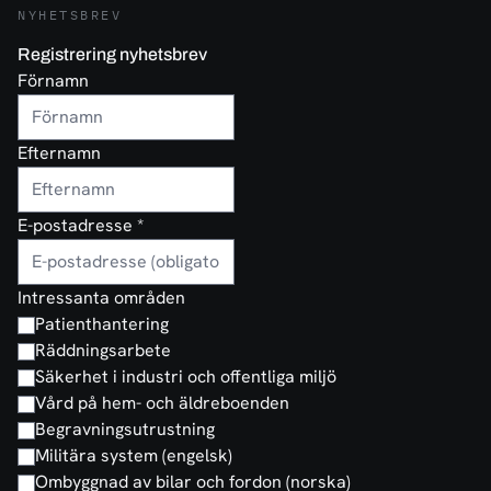
NYHETSBREV
Registrering nyhetsbrev
Förnamn
Efternamn
E-postadresse
*
Intressanta områden
Patienthantering
Räddningsarbete
Säkerhet i industri och offentliga miljö
Vård på hem- och äldreboenden
Begravningsutrustning
Militära system (engelsk)
Ombyggnad av bilar och fordon (norska)