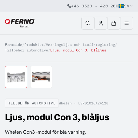
+46 0520 - 420 200
SV
Jump to content
Framsida
/
Produkter
/
Varningsljus och trafikreglering
/
Tillbehör automotive
/
Ljus, modul Con 3, blåljus
TILLBEHÖR AUTOMOTIVE
Whelen ·
LSR01026A24120
Ljus, modul Con 3, blåljus
Whelen Con3 -modul för blå varning.