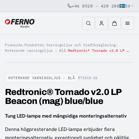
+46 0520 - 420 200
SV
Jump to content
Framsida
/
Produkter
/
Varningsljus och trafikreglering
/
Roterande varningsljus - Blå
/
Redtronic® Tornado v2.0 LP Beacon (mag) blue/blue
ROTERANDE VARNINGSLJUS - BLÅ
RT1010-06
Redtronic® Tornado v2.0 LP
Beacon (mag) blue/blue
Tung LED-lampa med mångsidiga monteringsalternativ
Denna högpresterande LED-lampa erbjuder flera
monteringsalternativ, exceptionell synlighet och pålitlig