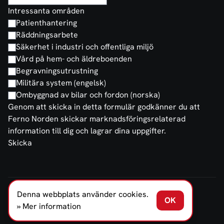
Intressanta områden
Patienthantering
Räddningsarbete
Säkerhet i industri och offentliga miljö
Vård på hem- och äldreboenden
Begravningsutrustning
Militära system (engelsk)
Ombyggnad av bilar och fordon (norska)
Genom att skicka in detta formulär godkänner du att
Ferno Norden skickar marknadsföringsrelaterad
information till dig och lagrar dina uppgifter.
Skicka
Denna webbplats använder cookies.
FERNO NORDEN SVERIGE AB © 2026
OK
Försäljnings- och leveransvillkor
Integritetspolicy
» Mer information
Offentlighetslagen