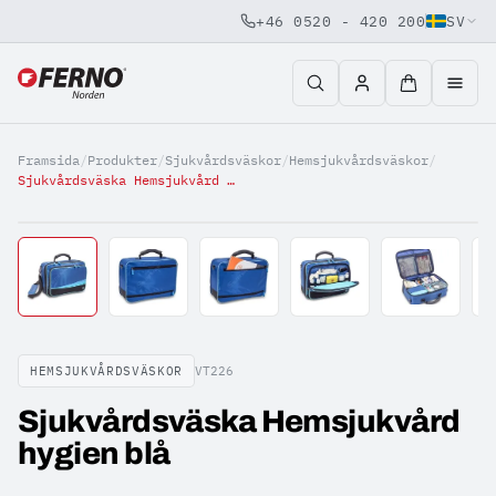
+46 0520 - 420 200
SV
Jump to content
Framsida
/
Produkter
/
Sjukvårdsväskor
/
Hemsjukvårdsväskor
/
Sjukvårdsväska Hemsjukvård hygien blå
HEMSJUKVÅRDSVÄSKOR
VT226
Sjukvårdsväska Hemsjukvård
hygien blå