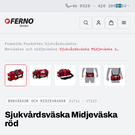
+46 0520 - 420 200
SV
Jump to content
Framsida
/
Produkter
/
Sjukvårdsväskor
/
Benväskor och midjeväskor
/
Sjukvårdsväska Midjeväska röd
BENVÄSKOR OCH MIDJEVÄSKOR
ViTri ·
VT213
Sjukvårdsväska Midjeväska
röd