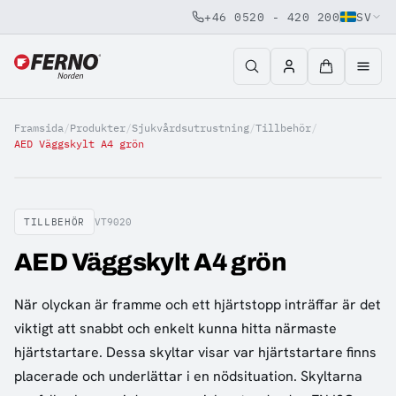
+46 0520 - 420 200
SV
Jump to content
Framsida
/
Produkter
/
Sjukvårdsutrustning
/
Tillbehör
/
AED Väggskylt A4 grön
TILLBEHÖR
VT9020
AED Väggskylt A4 grön
När olyckan är framme och ett hjärtstopp inträffar är det
viktigt att snabbt och enkelt kunna hitta närmaste
hjärtstartare. Dessa skyltar visar var hjärtstartare finns
placerade och underlättar i en nödsituation. Skyltarna