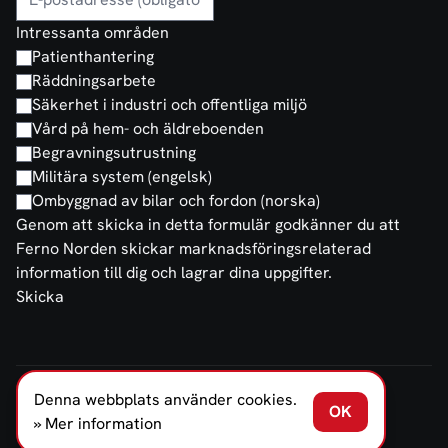
Intressanta områden
Patienthantering
Räddningsarbete
Säkerhet i industri och offentliga miljö
Vård på hem- och äldreboenden
Begravningsutrustning
Militära system (engelsk)
Ombyggnad av bilar och fordon (norska)
Genom att skicka in detta formulär godkänner du att
Ferno Norden skickar marknadsföringsrelaterad
information till dig och lagrar dina uppgifter.
Skicka
Denna webbplats använder cookies.
FERNO NORDEN SVERIGE AB © 2026
OK
Försäljnings- och leveransvillkor
Integritetspolicy
» Mer information
Offentlighetslagen