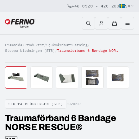
+46 0520 - 420 200
SV
Jump to content
Framsida
/
Produkter
/
Sjukvårdsutrustning
/
Stoppa blödningen (STB)
/
Traumaförband 6 Bandage NORSE RESCUE®
STOPPA BLÖDNINGEN (STB)
5020223
Traumaförband 6 Bandage
NORSE RESCUE®