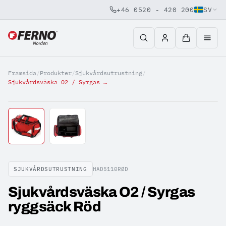
+46 0520 - 420 200
SV
Jump to content
Framsida
/
Produkter
/
Sjukvårdsutrustning
/
Sjukvårdsväska O2 / Syrgas ryggsäck Röd
SJUKVÅRDSUTRUSTNING
HAD5110RØD
Sjukvårdsväska O2 / Syrgas
ryggsäck Röd