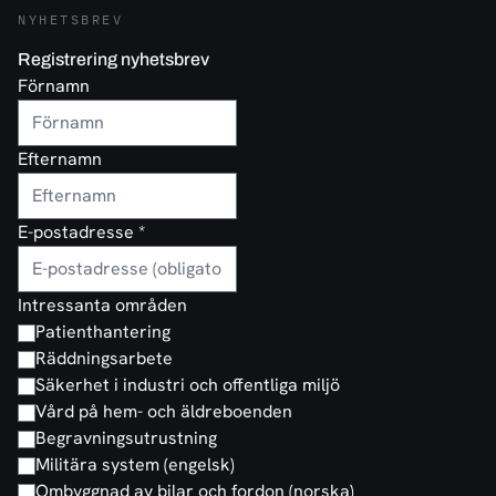
NYHETSBREV
Registrering nyhetsbrev
Förnamn
Efternamn
E-postadresse
*
Intressanta områden
Patienthantering
Räddningsarbete
Säkerhet i industri och offentliga miljö
Vård på hem- och äldreboenden
Begravningsutrustning
Militära system (engelsk)
Ombyggnad av bilar och fordon (norska)