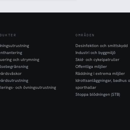
DUKTER
OMRÅDEN
ningsutrustning
Desinfektion och smittskydd
enthantering
Industri och byggmiljö
uering och utrymning
Skid- och cykelpatruller
lsebegränsning
Offentliga miljöer
vårdsväskor
Räddning i extrema miljöer
vårdsutrustning
Idrottsanläggningar, badhus 
lerings- och övningsutrustning
sporthallar
Stoppa blödningen (STB)