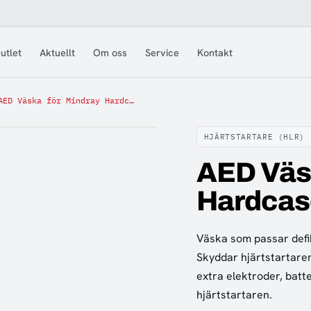
utlet
Aktuellt
Om oss
Service
Kontakt
AED Väska för Mindray Hardcase C1 & C2
HJÄRTSTARTARE (HLR)
AED Väs
Hardcas
Väska som passar defib
Skyddar hjärtstartaren
extra elektroder, batte
hjärtstartaren.