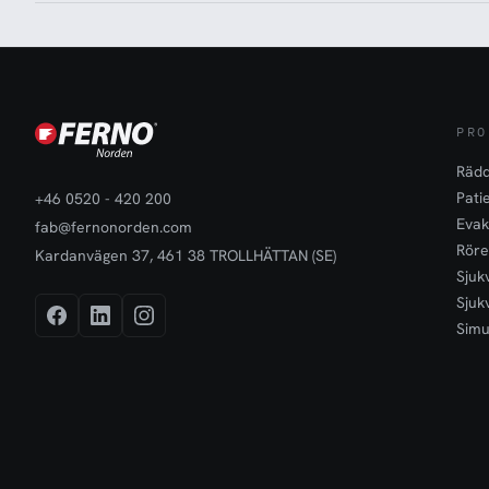
PRO
Rädd
Pati
+46 0520 - 420 200
Evak
fab@fernonorden.com
Röre
Kardanvägen 37, 461 38 TROLLHÄTTAN (SE)
Sjuk
Sjuk
Simu