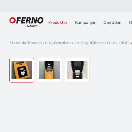
Jump to content
Produkter
Kampanjer
Områden
O
Framsida
/
Produkter
/
Sjukvårdsutrustning
/
Hjärtstartare (HLR)
/