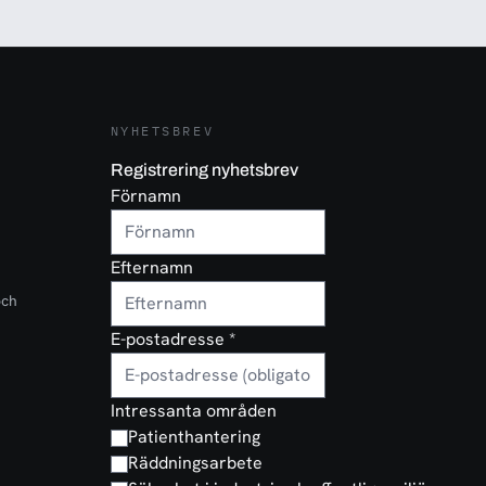
NYHETSBREV
Registrering nyhetsbrev
Förnamn
Efternamn
och
E-postadresse
*
Intressanta områden
Patienthantering
Räddningsarbete