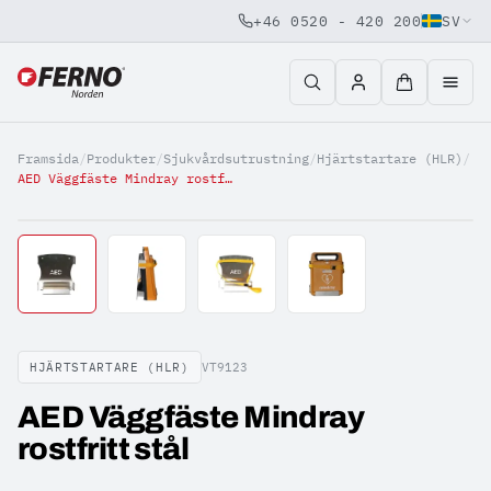
+46 0520 - 420 200
SV
Jump to content
Framsida
/
Produkter
/
Sjukvårdsutrustning
/
Hjärtstartare (HLR)
/
AED Väggfäste Mindray rostfritt stål
HJÄRTSTARTARE (HLR)
VT9123
AED Väggfäste Mindray
rostfritt stål