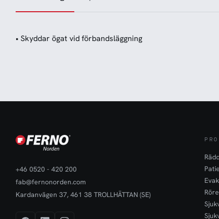
• Skyddar ögat vid förbandsläggning
PRO
Rädd
Pati
+46 0520 - 420 200
Evak
fab@fernonorden.com
Röre
Kardanvägen 37, 461 38 TROLLHÄTTAN (SE)
Sjuk
Sjuk