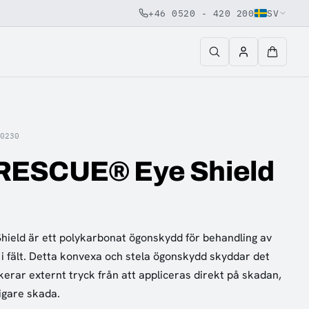
+46 0520 - 420 200
SV
20230
ESCUE® Eye Shield
eld är ett polykarbonat ögonskydd för behandling av
 fält. Detta konvexa och stela ögonskydd skyddar det
erar externt tryck från att appliceras direkt på skadan,
ligare skada.