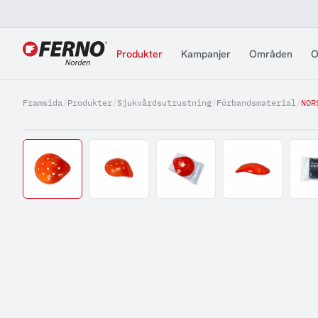
Jump to content
Produkter
Kampanjer
Områden
O
Framsida
/
Produkter
/
Sjukvårdsutrustning
/
Förbandsmaterial
/
NOR