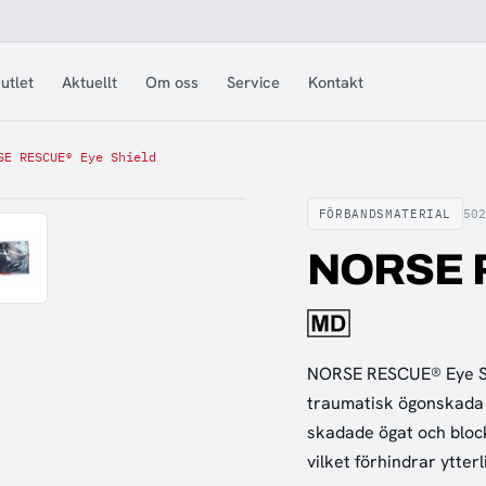
utlet
Aktuellt
Om oss
Service
Kontakt
SE RESCUE® Eye Shield
FÖRBANDSMATERIAL
50
NORSE R
NORSE RESCUE® Eye Shi
traumatisk ögonskada i
skadade ögat och block
vilket förhindrar ytter