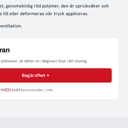
ast, genomskinlig röd polymer, den är spricksäker och
 till eller deformeras när tryck appliceras.
entilation.
ran
pliktelser, så sätter en rådgivare ihop rätt lösning.
Begär offert
200
fab@fernonorden.com