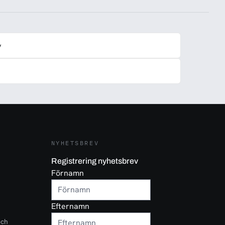
y
NYHETSBREV
Registrering nyhetsbrev
Förnamn
Efternamn
och