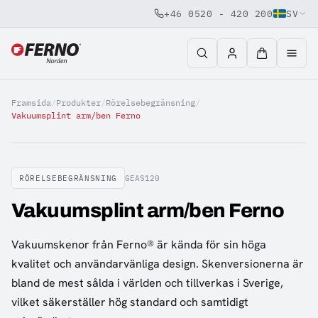
+46 0520 - 420 200
SV
Jump to content
Framsida
/
Produkter
/
Rörelsebegränsning
/
Vakuumsplint arm/ben Ferno
RÖRELSEBEGRÄNSNING
GEAS120
Vakuumsplint arm/ben Ferno
Vakuumskenor från Ferno® är kända för sin höga
kvalitet och användarvänliga design. Skenversionerna är
bland de mest sålda i världen och tillverkas i Sverige,
vilket säkerställer hög standard och samtidigt