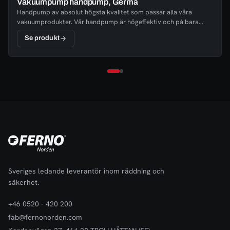
Vakuumpump handpump, Germa
Handpump av absolut högsta kvalitet som passar alla våra
vakuumprodukter. Vår handpump är högeffektiv och på bara
några drag har du en fixerad patient.
Se produkt
Sveriges ledande leverantör inom räddning och
säkerhet.
+46 0520 - 420 200
fab@fernonorden.com