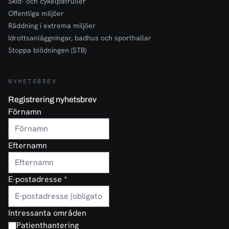
Skid- och cykelpatruller
Offentliga miljöer
Räddning i extrema miljöer
Idrottsanläggningar, badhus och sporthallar
Stoppa blödningen (STB)
NYHETSBREV
Registrering nyhetsbrev
Förnamn
Efternamn
E-postadresse
*
Intressanta områden
Patienthantering