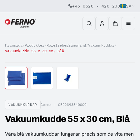
+46 0520 - 420 200
SV
Jump to content
Framsida
/
Produkter
/
Rörelsebegränsning
/
Vakuumkuddar
/
Vakuumkudde 55 x 30 cm, Blå
VAKUUMKUDDAR
Germa ·
GE22393340000
Vakuumkudde 55 x 30 cm, Blå
Våra blå vakuumkuddar fungerar precis som de vita men