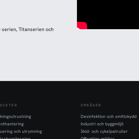
 serien, Titanserien och
DUKTER
OMRÅDEN
ningsutrustning
Desinfektion och smittskydd
enthantering
Industri och byggmiljö
uering och utrymning
Skid- och cykelpatruller
lsebegränsning
Offentliga miljöer