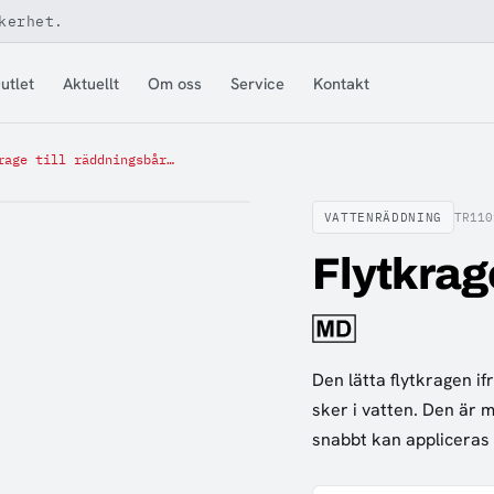
kerhet.
utlet
Aktuellt
Om oss
Service
Kontakt
Flytkrage till räddningsbår gul
VATTENRÄDDNING
TR110
Flytkrage
Den lätta flytkragen i
sker i vatten. Den är 
snabbt kan appliceras 