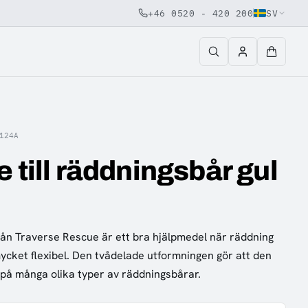
+46 0520 - 420 200
SV
124A
 till räddningsbår gul
från Traverse Rescue är ett bra hjälpmedel när räddning
mycket flexibel. Den tvådelade utformningen gör att den
på många olika typer av räddningsbårar.