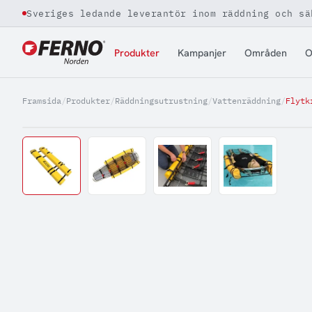
Sveriges ledande leverantör inom räddning och sä
Jump to content
Produkter
Kampanjer
Områden
O
Framsida
/
Produkter
/
Räddningsutrustning
/
Vattenräddning
/