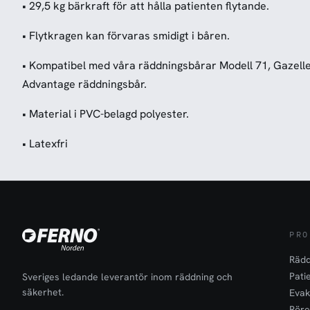
• 29,5 kg bärkraft för att hålla patienten flytande.
• Flytkragen kan förvaras smidigt i båren.
• Kompatibel med våra räddningsbårar Modell 71, Gazelle
Advantage räddningsbår.
• Material i PVC-belagd polyester.
• Latexfri
PRO
Rädd
Pati
Sveriges ledande leverantör inom räddning och
säkerhet.
Evak
Röre