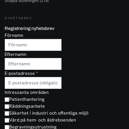
Stoppa blödningen (STB)
NYHETSBREV
Registrering nyhetsbrev
Förnamn
Efternamn
E-postadresse
*
Intressanta områden
Patienthantering
Räddningsarbete
Säkerhet i industri och offentliga miljö
Vård på hem- och äldreboenden
Begravningsutrustning