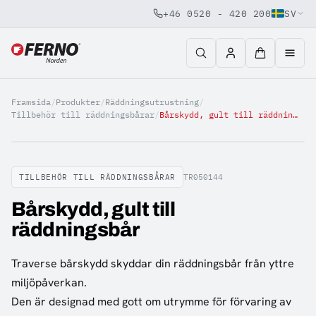
+46 0520 - 420 200
SV
Jump to content
Framsida
/
Produkter
/
Räddningsutrustning
/
Tillbehör till räddningsbårar
/
Bårskydd, gult till räddningsbår
TILLBEHÖR TILL RÄDDNINGSBÅRAR
TR050144
Bårskydd, gult till
räddningsbår
Traverse bårskydd skyddar din räddningsbår från yttre
miljöpåverkan.
Den är designad med gott om utrymme för förvaring av