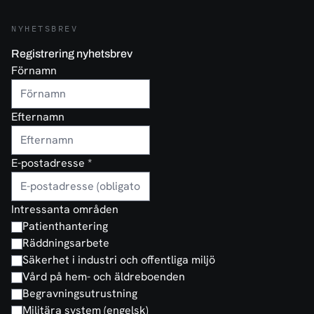
NYHETSBREV
Registrering nyhetsbrev
Förnamn
Efternamn
E-postadresse
*
Intressanta områden
Patienthantering
Räddningsarbete
Säkerhet i industri och offentliga miljö
Vård på hem- och äldreboenden
Begravningsutrustning
Militära system (engelsk)