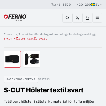
+46 0520 - 420 200
SV
Jump to content
Framsida
/
Produkter
/
Räddningsutrustning
/
Räddningsverktyg
/
S-CUT Hölster textil svart
RÄDDNINGSVERKTYG
5097093
S-CUT Hölster textil svart
Tvättbart hölster i slitstarkt material för tuffa miljöer.