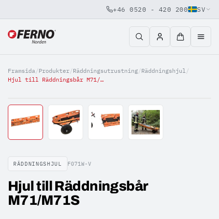
+46 0520 - 420 200
SV
Jump to content
Framsida
/
Produkter
/
Räddningsutrustning
/
Räddningshjul
/
Hjul till Räddningsbår M71/M71S
RÄDDNINGSHJUL
F071W-V
Hjul till Räddningsbår
M71/M71S