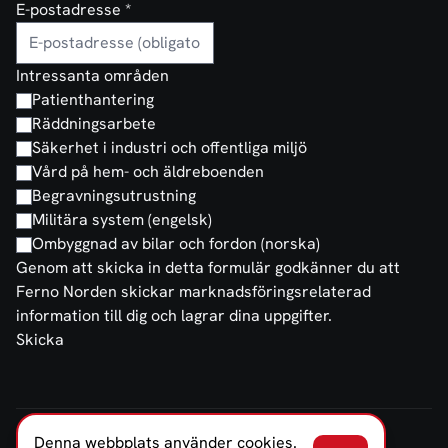
E-postadresse
*
Intressanta områden
Patienthantering
Räddningsarbete
Säkerhet i industri och offentliga miljö
Vård på hem- och äldreboenden
Begravningsutrustning
Militära system (engelsk)
Ombyggnad av bilar och fordon (norska)
Genom att skicka in detta formulär godkänner du att
Ferno Norden skickar marknadsföringsrelaterad
information till dig och lagrar dina uppgifter.
Skicka
Denna webbplats använder cookies.
FERNO NORDEN SVERIGE AB © 2026