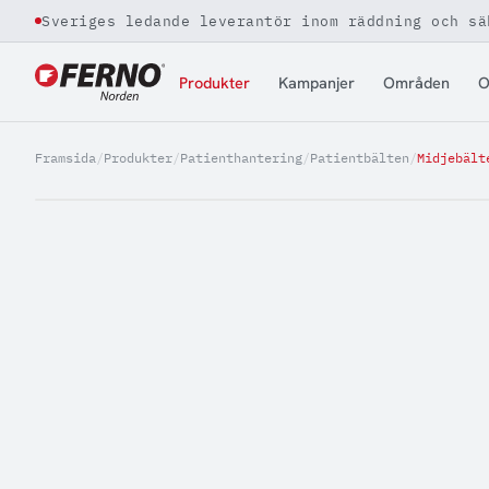
Sveriges ledande leverantör inom räddning och sä
Jump to content
Produkter
Kampanjer
Områden
O
Framsida
/
Produkter
/
Patienthantering
/
Patientbälten
/