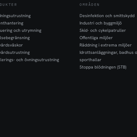
DUKTER
OMRÅDEN
ningsutrustning
Desinfektion och smittskydd
enthantering
Industri och byggmiljö
uering och utrymning
Skid- och cykelpatruller
lsebegränsning
Offentliga miljöer
vårdsväskor
Räddning i extrema miljöer
vårdsutrustning
Idrottsanläggningar, badhus 
lerings- och övningsutrustning
sporthallar
Stoppa blödningen (STB)