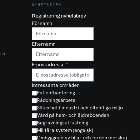
NYHETSBREV
Registrering nyhetsbrev
Förnamn
Efternamn
och
E-postadresse
*
Intressanta områden
Patienthantering
Räddningsarbete
Säkerhet i industri och offentliga miljö
Vård på hem- och äldreboenden
Begravningsutrustning
Militära system (engelsk)
Ombyggnad av bilar och fordon (norska)