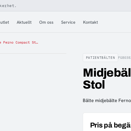
kerhet.
utlet
Aktuellt
Om oss
Service
Kontakt
Midjebälte Ferno Compact Stol
PATIENTBÄLTEN
FGB038
Midjebä
Stol
Bälte midjebälte Fern
Pris på begä