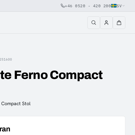
+46 0520 - 420 200
SV
251600
lte Ferno Compact
o Compact Stol
ran