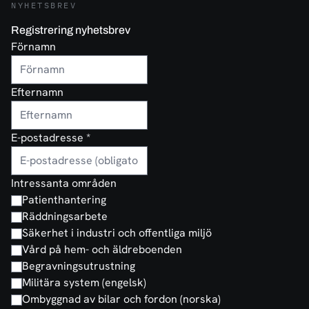
NYHETSBREV
Registrering nyhetsbrev
Förnamn
Efternamn
E-postadresse
*
Intressanta områden
Patienthantering
Räddningsarbete
Säkerhet i industri och offentliga miljö
Vård på hem- och äldreboenden
Begravningsutrustning
Militära system (engelsk)
Ombyggnad av bilar och fordon (norska)