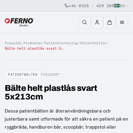
+46 0520 - 420 200
SV
Jump to content
Framsida
/
Produkter
/
Patienthantering
/
Patientbälten
/
Bälte helt plastlås svart 5x213cm
PATIENTBÄLTEN
F4311SORT
Bälte helt plastlås svart
5x213cm
Dessa patientbälten är återanvändningsbara och
justerbara samt utformade för att säkra en patient på en
ryggbräda, handburen bår, scoopbår, trappstol eller