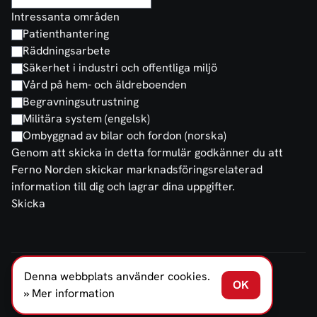
Intressanta områden
Patienthantering
Räddningsarbete
Säkerhet i industri och offentliga miljö
Vård på hem- och äldreboenden
Begravningsutrustning
Militära system (engelsk)
Ombyggnad av bilar och fordon (norska)
Genom att skicka in detta formulär godkänner du att
Ferno Norden skickar marknadsföringsrelaterad
information till dig och lagrar dina uppgifter.
Skicka
Denna webbplats använder cookies.
FERNO NORDEN SVERIGE AB © 2026
OK
Försäljnings- och leveransvillkor
Integritetspolicy
» Mer information
Offentlighetslagen