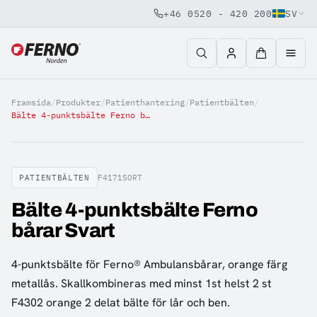
+46 0520 - 420 200
SV
Jump to content
Framsida
/
Produkter
/
Patienthantering
/
Patientbälten
/
Bälte 4-punktsbälte Ferno bårar Svart
PATIENTBÄLTEN
F4171SORT
Bälte 4-punktsbälte Ferno
bårar Svart
4-punktsbälte för Ferno® Ambulansbårar, orange färg
metallås. Skallkombineras med minst 1st helst 2 st
F4302 orange 2 delat bälte för lår och ben.