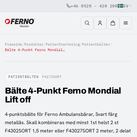
+46 0520 - 420 200
SV
Jump to content
Framsida
/
Produkter
/
Patienthantering
/
Patientbälten
/
Bälte 4-Punkt Ferno Mondial Lift off
PATIENTBÄLTEN
F4173SORT
Bälte 4-Punkt Ferno Mondial
Lift off
4-punktsbälte för Ferno Ambulansbårar, Svart färg
metallås. Skall kombineras med minst 1st helst 2 st
F4302SORT 1,5 meter eller F43027SORT 2 meter, 2 delat