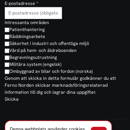
E-postadresse
*
Intressanta områden
Patienthantering
Räddningsarbete
Säkerhet i industri och offentliga miljö
Vård på hem- och äldreboenden
Begravningsutrustning
Militära system (engelsk)
Ombyggnad av bilar och fordon (norska)
Genom att skicka in detta formulär godkänner du att
Ferno Norden skickar marknadsföringsrelaterad
information till dig och lagrar dina uppgifter.
Skicka
Denna webbplats använder cookies.
FERNO NORDEN SVERIGE AB © 2026