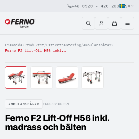
+46 0520 - 420 200
SV
Jump to content
Framsida
/
Produkter
/
Patienthantering
/
Ambulansbårar
/
Ferno F2 Lift-Off H56 inkl. madrass och bälten
AMBULANSBÅRAR
F600331005SN
Ferno F2 Lift-Off H56 inkl.
madrass och bälten