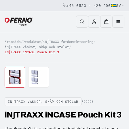
+46 0520 - 420 200
SV
Jump to content
Framsida
/
Produkter
/
iN∫TRAXX fordonsinredning
/
iN∫TRAXX väskor, skåp och stolar
/
iN∫TRAXX iNCASE Pouch Kit 3
IN∫TRAXX VÄSKOR, SKÅP OCH STOLAR
F90296
iN∫TRAXX iNCASE Pouch Kit 3
The Pouch Kit is a selection of individual pouchs to use