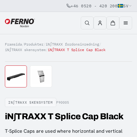
+46 0520 - 420 200
SV
Jump to content
Framsida
/
Produkter
/
iN∫TRAXX fordonsinredning
/
iN∫TRAXX skensystem
/
iN∫TRAXX T Splice Cap Black
IN∫TRAXX SKENSYSTEM
F90005
iN∫TRAXX T Splice Cap Black
T-Splice Caps are used where horizontal and vertical