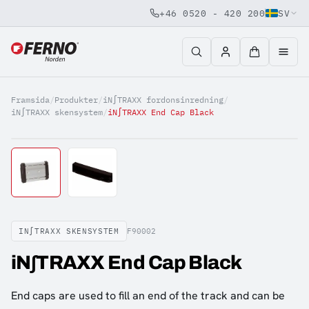
+46 0520 - 420 200
SV
Jump to content
Framsida
/
Produkter
/
iN∫TRAXX fordonsinredning
/
iN∫TRAXX skensystem
/
iN∫TRAXX End Cap Black
IN∫TRAXX SKENSYSTEM
F90002
iN∫TRAXX End Cap Black
End caps are used to fill an end of the track and can be