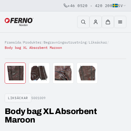
+46 0520 - 420 200
SV
Jump to content
Framsida
/
Produkter
/
Begravningsutrustning
/
Liksäckar
/
Body bag XL Absorbent Maroon
LIKSÄCKAR
5001009
Body bag XL Absorbent
Maroon