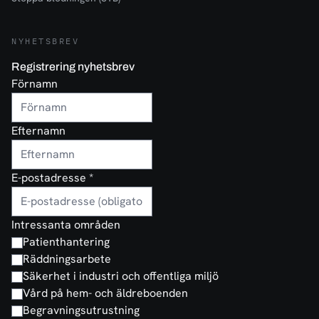
NYHETSBREV
Registrering nyhetsbrev
Förnamn
Efternamn
E-postadresse
*
Intressanta områden
Patienthantering
Räddningsarbete
Säkerhet i industri och offentliga miljö
Vård på hem- och äldreboenden
Begravningsutrustning