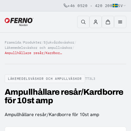
+46 0520 - 420 200
SV
Jump to content
Framsida
/
Produkter
/
Sjukvårdsväskor
/
Läkemedelsväskor och ampullväskor
/
Ampullhållare resår/Kardborre för 10st amp
LÄKEMEDELSVÄSKOR OCH AMPULLVÄSKOR
TT3L3
Ampullhållare resår/Kardborre
för 10st amp
Ampullhållare resår/Kardborre för 10st amp