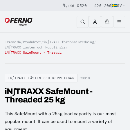
+46 0520 - 420 200
SV
Jump to content
Framsida
/
Produkter
/
iN∫TRAXX fordonsinredning
/
iN∫TRAXX fästen och kopplingar
/
iN∫TRAXX SafeMount - Threaded 25 kg
IN∫TRAXX FÄSTEN OCH KOPPLINGAR
F90010
iN∫TRAXX SafeMount -
Threaded 25 kg
This SafeMount with a 25kg load capacity is our most
popular mount. It can be used to mount a variety of
equipment.