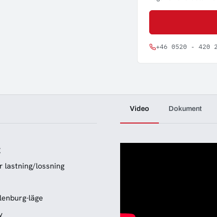
+46 0520 - 420 
Video
Dokument
g
r lastning/lossning
elenburg-läge
v