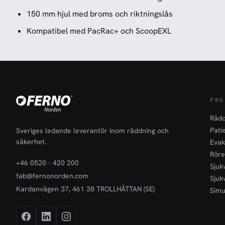
150 mm hjul med broms och riktningslås
Kompatibel med PacRac+ och ScoopEXL
PRO
Rädd
Pati
Sveriges ledande leverantör inom räddning och
säkerhet.
Evak
Röre
+46 0520 - 420 200
Sjuk
fab@fernonorden.com
Sjuk
Kardanvägen 37, 461 38 TROLLHÄTTAN (SE)
Simu