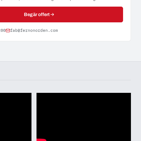
Begär offert
200
fab@fernonorden.com