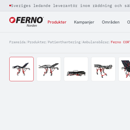
Sveriges ledande leverantör inom räddning och sä
Jump to content
Produkter
Kampanjer
Områden
O
Framsida
/
Produkter
/
Patienthantering
/
Ambulansbårar
/