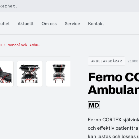
kerhet.
utlet
Aktuellt
Om oss
Service
Kontakt
Ferno CORTEX Monoblock Ambulansbår
AMBULANSBÅRAR
F21000
Ferno C
Ambulan
Ferno CORTEX självinl
och effektiv patienttra
kan lastas och lossas 