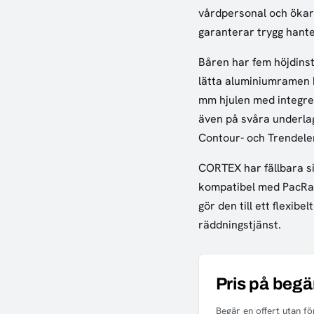
vårdpersonal och ökar 
garanterar trygg hante
Båren har fem höjdinst
lätta aluminiumramen k
mm hjulen med integre
även på svåra underlag
Contour- och Trendelen
CORTEX har fällbara s
kompatibel med PacRac
gör den till ett flexib
räddningstjänst.
Pris på begä
Begär en offert utan för