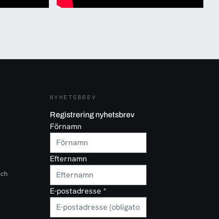
NYHETSBREV
Registrering nyhetsbrev
Förnamn
Efternamn
och
E-postadresse
*