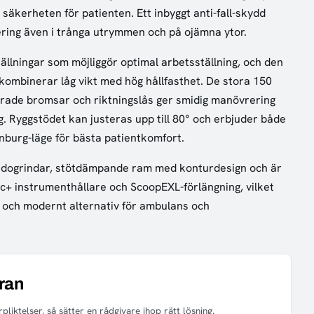
säkerheten för patienten. Ett inbyggt anti-fall-skydd
ring även i trånga utrymmen och på ojämna ytor.
ällningar som möjliggör optimal arbetsställning, och den
ombinerar låg vikt med hög hållfasthet. De stora 150
rade bromsar och riktningslås ger smidig manövrering
. Ryggstödet kan justeras upp till 80° och erbjuder både
burg-läge för bästa patientkomfort.
idogrindar, stötdämpande ram med konturdesign och är
+ instrumenthållare och ScoopEXL-förlängning, vilket
elt och modernt alternativ för ambulans och
ran
pliktelser, så sätter en rådgivare ihop rätt lösning.