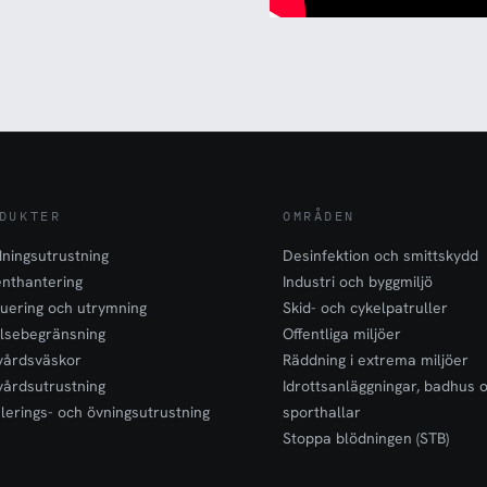
DUKTER
OMRÅDEN
ningsutrustning
Desinfektion och smittskydd
enthantering
Industri och byggmiljö
uering och utrymning
Skid- och cykelpatruller
lsebegränsning
Offentliga miljöer
vårdsväskor
Räddning i extrema miljöer
vårdsutrustning
Idrottsanläggningar, badhus 
lerings- och övningsutrustning
sporthallar
Stoppa blödningen (STB)