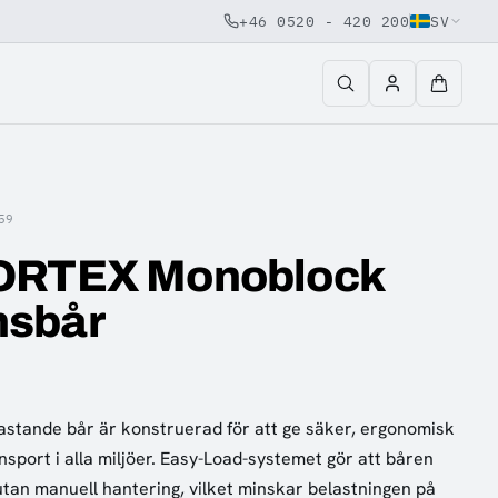
+46 0520 - 420 200
SV
59
ORTEX Monoblock
sbår
astande bår är konstruerad för att ge säker, ergonomisk
nsport i alla miljöer. Easy-Load-systemet gör att båren
utan manuell hantering, vilket minskar belastningen på